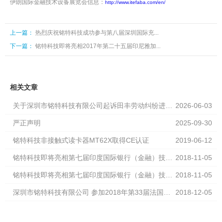
伊朗国际金融技术设备展览会信息：
http://www.itefaba.com/en/
上一篇：
热烈庆祝铭特科技成功参与第八届深圳国际充...
下一篇：
铭特科技即将亮相2017年第二十五届印尼雅加...
相关文章
关于深圳市铭特科技有限公司起诉田丰劳动纠纷进展
2026-06-03
情况说明
严正声明
2025-09-30
铭特科技非接触式读卡器MT62X取得CE认证
2019-06-12
铭特科技即将亮相第七届印度国际银行（金融）技术
2018-11-05
及设备展览会
铭特科技即将亮相第七届印度国际银行（金融）技术
2018-11-05
及设备展览会
深圳市铭特科技有限公司 参加2018年第33届法国智
2018-12-05
能卡展