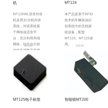
MT124
机
MT126WL语音对讲
本产品是基于RFID
机采用主/分机对讲
技术的车辆加油识
系统，对讲系统基
别系统中的无线接
于网络或语音平
收设备，配套
台，充分利用局域
MT123、MT125使
网络，结合自主研
用。
VIEW
VIEW
发的多项数字音频
技术，系统产品可
广泛用于加油站...
MT125电子标签
智能锁MT200