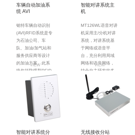
车辆自动加油系
智能对讲系统主
统 AVI
机
铭特车辆自动识别
MT126WL语音对讲
(AVI)RFID系统是专
机采用主/分机对讲
为石油公司、车
系统，对讲系统基
队、加油/加气站和
于网络或语音平
服务供应商等设计
台，充分利用局域
的加油方案。此系
网络和语音网络，
VIEW
VIEW
统包括防爆型RFID
结合自主研发的多
识别传感器、无线
项数字音频技术，
接收分站及抗...
系统产品可广泛...
智能对讲系统分
无线接收分站