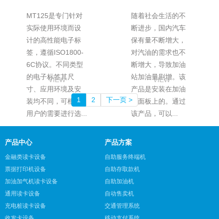
MT125是专门针对
随着社会生活的不
实际使用环境而设
断进步，国内汽车
计的高性能电子标
保有量不断增大，
签，遵循ISO1800-
对汽油的需求也不
6C协议。不同类型
断增大，导致加油
的电子标签其尺
站加油量剧增。该
VIEW
VIEW
寸、应用环境及安
产品是安装在加油
1
2
下一页 >
装均不同，可根据
机面板上的。通过
用户的需要进行选...
该产品，可以...
产品中心
产品方案
金融类读卡设备
自助服务终端机
票据打印机设备
自助存取款机
加油加气机读卡设备
自助加油机
通用读卡设备
自动售卖机
充电桩读卡设备
交通管理系统
收发卡设备
移动支付系统