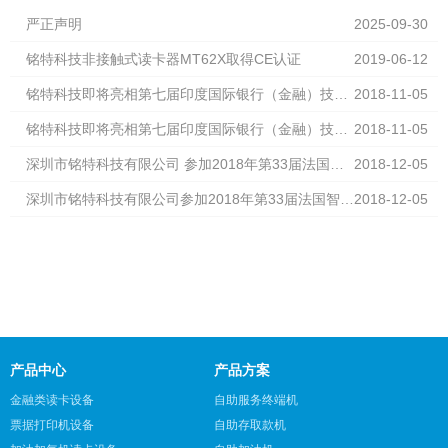
严正声明
2025-09-30
铭特科技非接触式读卡器MT62X取得CE认证
2019-06-12
铭特科技即将亮相第七届印度国际银行（金融）技术
2018-11-05
及设备展览会
铭特科技即将亮相第七届印度国际银行（金融）技术
2018-11-05
及设备展览会
深圳市铭特科技有限公司 参加2018年第33届法国智
2018-12-05
能卡展
深圳市铭特科技有限公司参加2018年第33届法国智能
2018-12-05
卡展
产品中心
产品方案
金融类读卡设备
自助服务终端机
票据打印机设备
自助存取款机