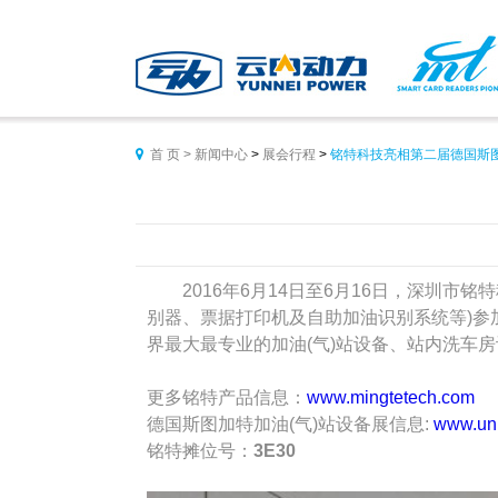
首 页 >
新闻中心
>
展会行程
>
铭特科技亮相第二届德国斯图加

2016
年
6
月
14
日至
6
月
16
日，深圳市铭特
别器、票据打印机及自助加油识别系统等
)
参
界最大最专业的加油
(
气
)
站设备、站内洗车房
更多铭特产品信息：
www.mingtetech.com
德国斯图加特加油
(
气
)
站设备展信息
:
www.uni
铭特摊位号：
3E30