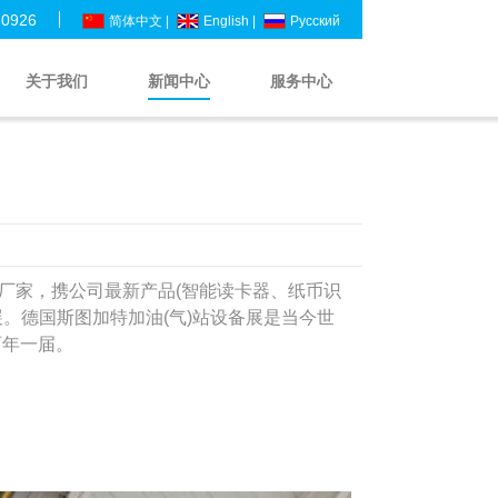
30926
简体中文 |
English |
Pусский
关于我们
新闻中心
服务中心
厂家，携公司最新产品
(
智能读卡器、纸币识
展。德国斯图加特加油
(
气
)
站设备展是
当今世
两年一届。